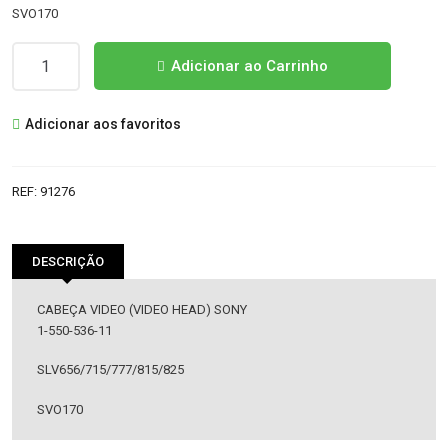
SVO170
Quantidade
Adicionar ao Carrinho
de
CABEÇA
Adicionar aos favoritos
VIDEO
(VIDEO
HEAD)
REF:
91276
SONY
DESCRIÇÃO
CABEÇA VIDEO (VIDEO HEAD) SONY
1-550-536-11
SLV656/715/777/815/825
SVO170