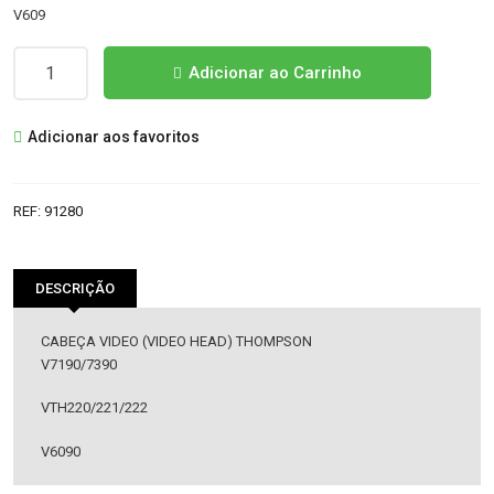
V609
Quantidade
Adicionar ao Carrinho
de
CABEÇA
Adicionar aos favoritos
VIDEO
(VIDEO
HEAD)
REF:
91280
THOMPSON
DESCRIÇÃO
CABEÇA VIDEO (VIDEO HEAD) THOMPSON
V7190/7390
VTH220/221/222
V6090