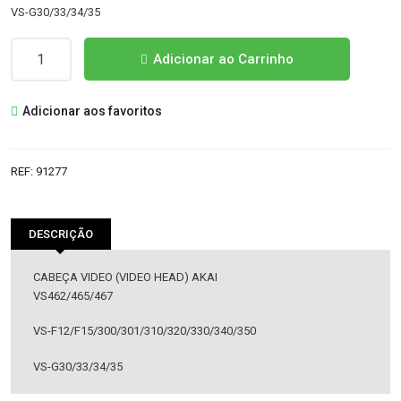
VS-G30/33/34/35
Quantidade
Adicionar ao Carrinho
de
CABEÇA
Adicionar aos favoritos
VIDEO
(VIDEO
HEAD)
REF:
91277
AKAI
DESCRIÇÃO
CABEÇA VIDEO (VIDEO HEAD) AKAI
VS462/465/467
VS-F12/F15/300/301/310/320/330/340/350
VS-G30/33/34/35