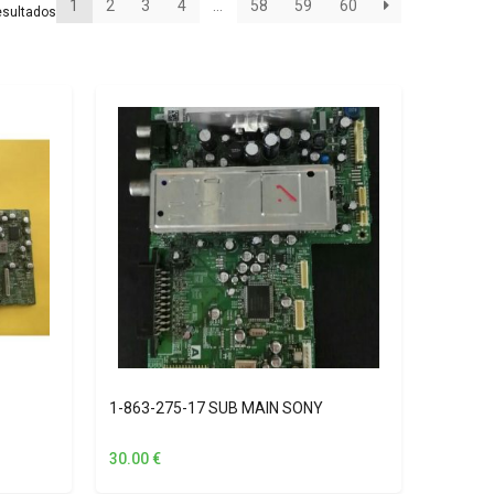
1
2
3
4
…
58
59
60
esultados
1-863-275-17 SUB MAIN SONY
30.00
€