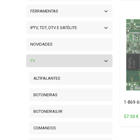
FERRAMENTAS
IPTV, TDT, DTV E SATÉLITE
NOVIDADES
TV
ALTIFALANTES
BOTONEIRAS
1-869-
BOTONEIRAS/IR
57.50
€
COMANDOS