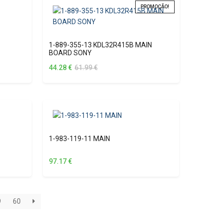
PROMOÇÃO!
1-889-355-13 KDL32R415B MAIN
BOARD SONY
O
O
44.28
€
61.99
€
preço
preço
original
atual
era:
é:
61.99 €.
44.28 €.
1-983-119-11 MAIN
97.17
€
9
60