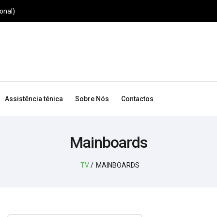
onal)
Assistência ténica
Sobre Nós
Contactos
Mainboards
TV
/
MAINBOARDS