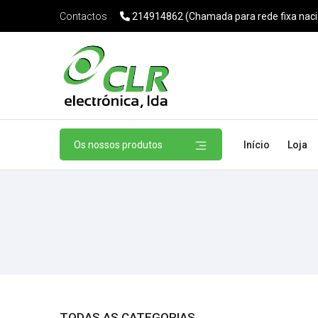
214914862 (Chamada para rede fixa naci
Contactos
Os nossos produtos
Início
Loja
TODAS AS CATEGORIAS