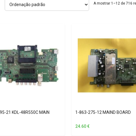
A mostrar 1–12 de 716 r
095-21 KDL-48R550C MAIN
1-863-275-12 MAIND BOARD
24.60
€