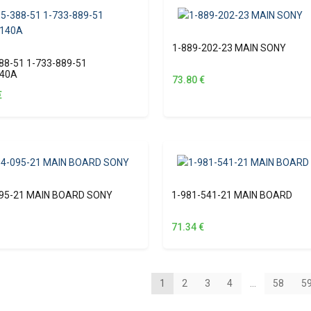
1-889-202-23 MAIN SONY
88-51 1-733-889-51
40A
73.80
€
€
095-21 MAIN BOARD SONY
1-981-541-21 MAIN BOARD
71.34
€
1
2
3
4
…
58
5