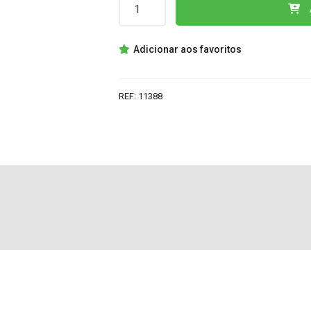
Quantidade
de
TL431C
Adicionar aos favoritos
IC
REF:
11388