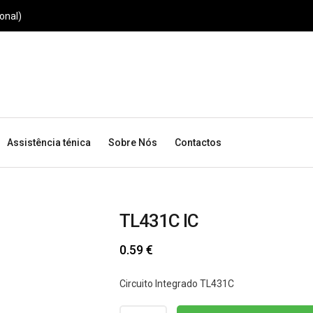
onal)
Assistência ténica
Sobre Nós
Contactos
TL431C IC
0.59
€
Circuito Integrado TL431C