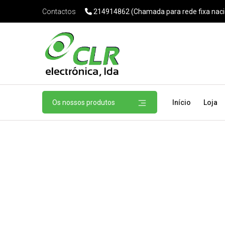
214914862 (Chamada para rede fixa naci
Contactos
Os nossos produtos
Início
Loja