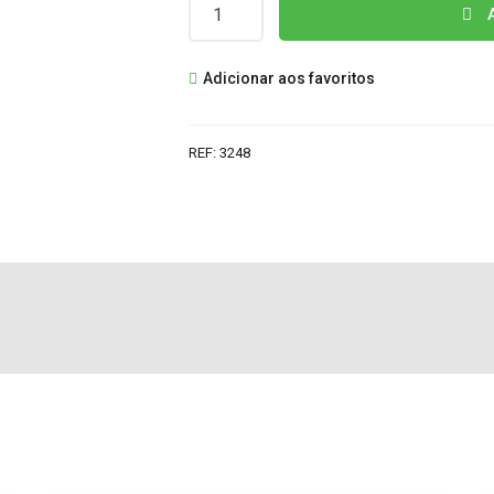
Quantidade
A
de
TDA7263M
Adicionar aos favoritos
IC
REF:
3248