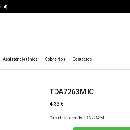
nal)
Assistência ténica
Sobre Nós
Contactos
TDA7263M IC
4.33
€
Circuito Integrado TDA7263M