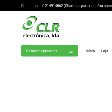
214914862 (Chamada para rede fixa nacio
Contactos
Os nossos produtos
Início
Loja