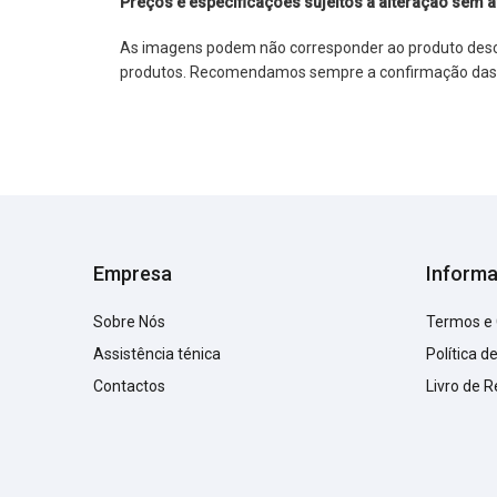
Preços e especificações sujeitos a alteração sem a
As imagens podem não corresponder ao produto descrit
produtos. Recomendamos sempre a confirmação das im
Empresa
Inform
Sobre Nós
Termos e
Assistência ténica
Política d
Contactos
Livro de 