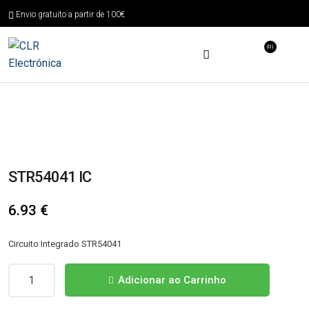
Envio gratuito a partir de 100€
(0)
STR54041 IC
6.93
€
Circuito Integrado STR54041
Quantidade
Adicionar ao Carrinho
de
STR54041