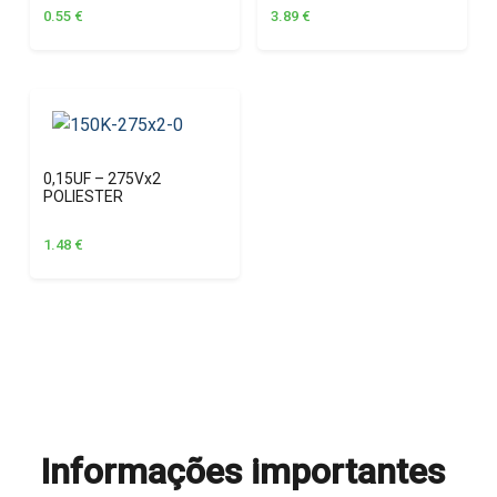
0.55
€
3.89
€
0,15UF – 275Vx2
POLIESTER
1.48
€
Informações importantes