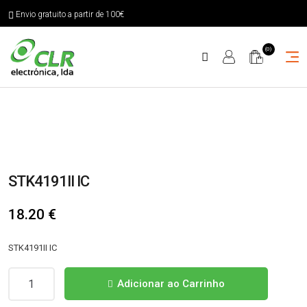
Envio gratuito a partir de 100€
(0)
STK4191II IC
18.20
€
STK4191II IC
Quantidade
Adicionar ao Carrinho
de