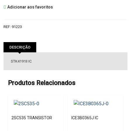
STK4191II
Adicionar aos favoritos
IC
REF:
91223
DESCRIÇÃO
STK4191II IC
Produtos Relacionados
2SC535 TRANSISTOR
ICE3B0365J IC