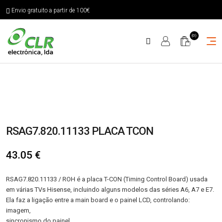
Envio gratuito a partir de 100€
(0)
RSAG7.820.11133 PLACA TCON
43.05
€
RSAG7.820.11133 / ROH é a placa T-CON (Timing Control Board) usada
em várias TVs Hisense, incluindo alguns modelos das séries A6, A7 e E7.
Ela faz a ligação entre a main board e o painel LCD, controlando:
imagem,
sincronismo do painel,