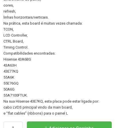
cores,
refresh,
linhas horizontais/verticais.
Na prática, esta board é muitas vezes chamada:
TCON,
LCD Controller,
CTRL Board,
Timing Control.
Compatibilidades encontradas:
Hisense 43A6BG
43A63H
43E77KQ
55A6K
55E76GQ
50A6G
55A7100FTUK.
Na sua Hisense 43E7KQ, esta placa pode estar ligada por:
cabo LVDS principal vindo da main board,
e “flat cables” (ribbons) para o painel L
Quantidade