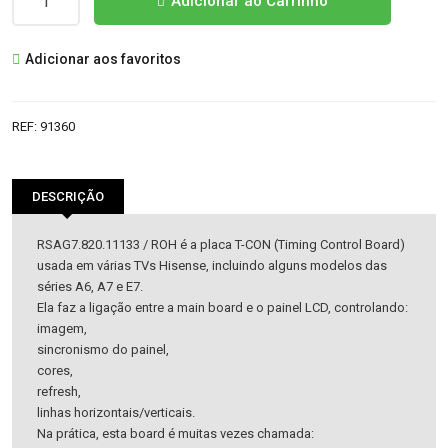
Adicionar ao Carrinho
de
RSAG7.820.11133
Adicionar aos favoritos
PLACA
TCON
REF:
91360
DESCRIÇÃO
RSAG7.820.11133 / ROH é a placa T-CON (Timing Control Board)
usada em várias TVs Hisense, incluindo alguns modelos das
séries A6, A7 e E7.
Ela faz a ligação entre a main board e o painel LCD, controlando:
imagem,
sincronismo do painel,
cores,
refresh,
linhas horizontais/verticais.
Na prática, esta board é muitas vezes chamada: