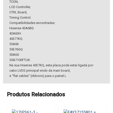
TCON,
LCD Controller,
CTRL Board,
Timing Control.
Compatibilidades encontradas:
Hisense 43A6BG
43A63H
43E77KQ
55A6K
55E76GQ
50A6G
55A7100FTUK.
Na sua Hisense 43E7KQ, esta placa pode estar ligada por:
cabo LVDS principal vindo da main board,
e “flat cables” (ribbons) para o painel L
Produtos Relacionados