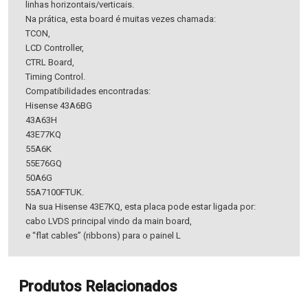
linhas horizontais/verticais.
Na prática, esta board é muitas vezes chamada:
TCON,
LCD Controller,
CTRL Board,
Timing Control.
Compatibilidades encontradas:
Hisense 43A6BG
43A63H
43E77KQ
55A6K
55E76GQ
50A6G
55A7100FTUK.
Na sua Hisense 43E7KQ, esta placa pode estar ligada por:
cabo LVDS principal vindo da main board,
e “flat cables” (ribbons) para o painel L
Produtos Relacionados