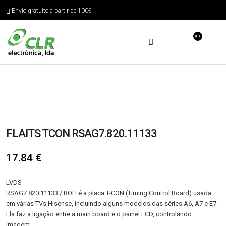
Envio gratuito a partir de 100€
(0)
FLAITS TCON RSAG7.820.11133
17.84
€
LVDS
RSAG7.820.11133 / ROH é a placa T-CON (Timing Control Board) usada
em várias TVs Hisense, incluindo alguns modelos das séries A6, A7 e E7.
Ela faz a ligação entre a main board e o painel LCD, controlando:
imagem,