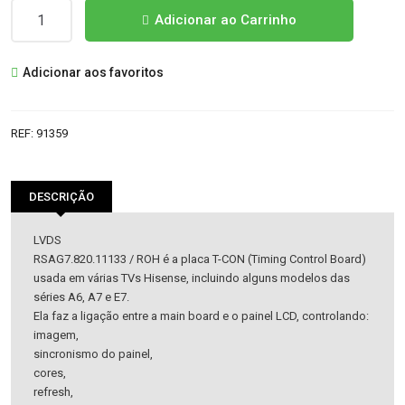
Quantidade
Adicionar ao Carrinho
de
FLAITS
Adicionar aos favoritos
TCON
RSAG7.820.11133
REF:
91359
DESCRIÇÃO
LVDS
RSAG7.820.11133 / ROH é a placa T-CON (Timing Control Board)
usada em várias TVs Hisense, incluindo alguns modelos das
séries A6, A7 e E7.
Ela faz a ligação entre a main board e o painel LCD, controlando:
imagem,
sincronismo do painel,
cores,
refresh,