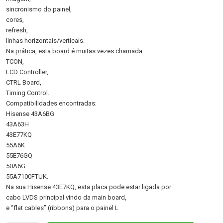
sincronismo do painel,
cores,
refresh,
linhas horizontais/verticais.
Na prática, esta board é muitas vezes chamada:
TCON,
LCD Controller,
CTRL Board,
Timing Control.
Compatibilidades encontradas:
Hisense 43A6BG
43A63H
43E77KQ
55A6K
55E76GQ
50A6G
55A7100FTUK.
Na sua Hisense 43E7KQ, esta placa pode estar ligada por:
cabo LVDS principal vindo da main board,
e “flat cables” (ribbons) para o painel L