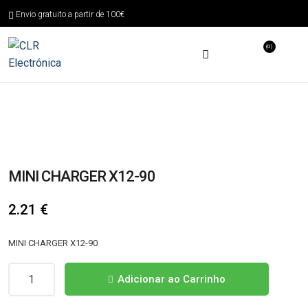
Envio gratuito a partir de 100€
(0)
MINI CHARGER X12-90
2.21
€
MINI CHARGER X12-90
Quantidade
Adicionar ao Carrinho
de
MINI