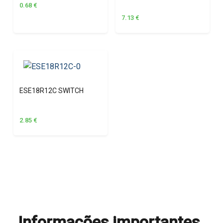
0.68
€
7.13
€
ESE18R12C SWITCH
2.85
€
Informações importantes