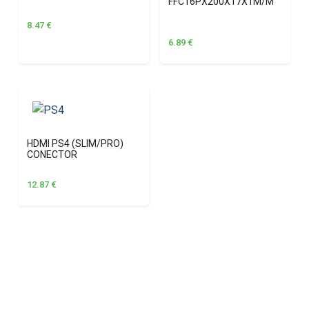
FFC16PX200X17X1M/M
8.47
€
6.89
€
HDMI PS4 (SLIM/PRO)
CONECTOR
12.87
€