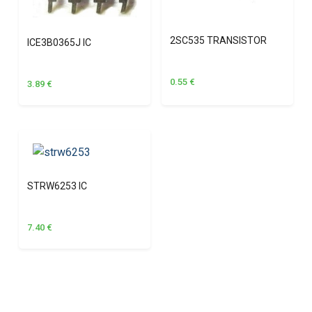
2SC535 TRANSISTOR
ICE3B0365J IC
0.55
€
3.89
€
STRW6253 IC
7.40
€