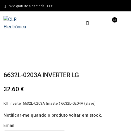
Envio gratuito a partir de 100€
(0)
6632L-0203A INVERTER LG
32.60
€
KIT Inverter 6632L-0203A (master) 6632L-0204A (slave)
Notificar-me quando o produto voltar em stock.
Email