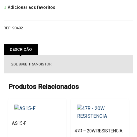
2SD898B
Adicionar aos favoritos
TRANSISTOR
REF:
90492
DESCRIÇÃO
2SD898B TRANSISTOR
Produtos Relacionados
AS15-F
47R – 20W RESISTENCIA