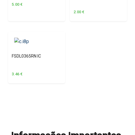
5.00
€
2.00
€
FSDL0365RN IC
3.46
€