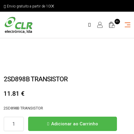
Envio gratuito a partir de 100€
(0)
2SD898B TRANSISTOR
11.81
€
2SD898B TRANSISTOR
Quantidade
Adicionar ao Carrinho
de