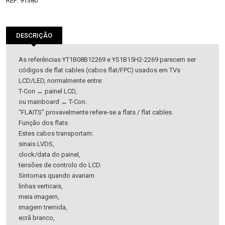
REF:
91380
DESCRIÇÃO
As referências YT1B08B12269 e YS1B15H2-2269 parecem ser
códigos de flat cables (cabos flat/FPC) usados em TVs
LCD/LED, normalmente entre:
T-Con ↔ painel LCD,
ou mainboard ↔ T-Con.
“FLAITS” provavelmente refere-se a flats / flat cables.
Função dos flats
Estes cabos transportam:
sinais LVDS,
clock/data do painel,
tensões de controlo do LCD.
Sintomas quando avariam
linhas verticais,
meia imagem,
imagem tremida,
ecrã branco,