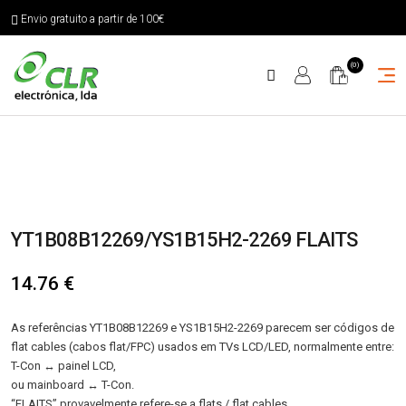
Envio gratuito a partir de 100€
(0)
YT1B08B12269/YS1B15H2-2269 FLAITS
14.76
€
As referências YT1B08B12269 e YS1B15H2-2269 parecem ser códigos de
flat cables (cabos flat/FPC) usados em TVs LCD/LED, normalmente entre:
T-Con ↔ painel LCD,
ou mainboard ↔ T-Con.
“FLAITS” provavelmente refere-se a flats / flat cables.