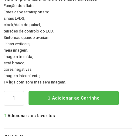
Função dos flats
Estes cabos transportam:
sinais LVDS,
clock/data do painel,
tensões de controlo do LCD.
Sintomas quando avariam
linhas verticais,
meia imagem,
imagem tremida,
ecrã branco,
cores negativas,
imagem intermitente,
TV liga com som mas sem imagem.
Quantidade
Adicionar ao Carrinho
de
YT1B08B12269/YS1B15H2-
Adicionar aos favoritos
2269
FLAITS