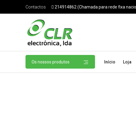
214914862 (Chamada para rede fixa nacio
Contactos
Os nossos produtos
Início
Loja