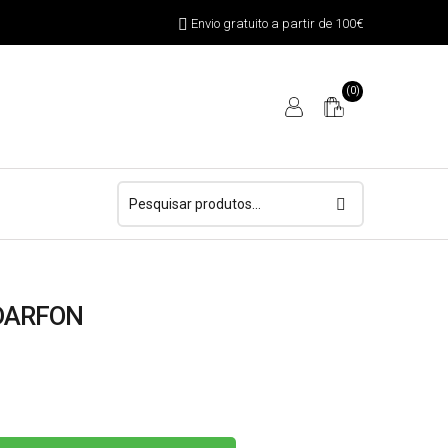
Envio gratuito a partir de 100€
(0)
Pesquisar
por:
DARFON