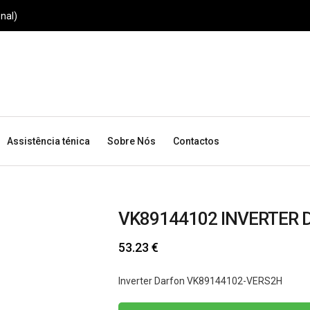
nal)
Assistência ténica
Sobre Nós
Contactos
VK89144102 INVERTER 
53.23
€
Inverter Darfon VK89144102-VERS2H