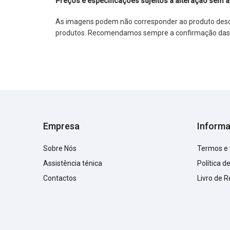
Preços e especificações sujeitos a alteração sem a
As imagens podem não corresponder ao produto descrit
produtos. Recomendamos sempre a confirmação das im
Empresa
Inform
Sobre Nós
Termos e
Assistência ténica
Política d
Contactos
Livro de 