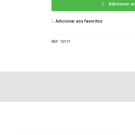
Quantidade
Adicionar a
de
VK89144102
Adicionar aos favoritos
INVERTER
DARFON
REF:
10171