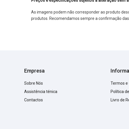
Preços e especificações sujeitos a alteração sem a
As imagens podem não corresponder ao produto descrit
produtos. Recomendamos sempre a confirmação das im
Empresa
Inform
Sobre Nós
Termos e
Assistência ténica
Política d
Contactos
Livro de 