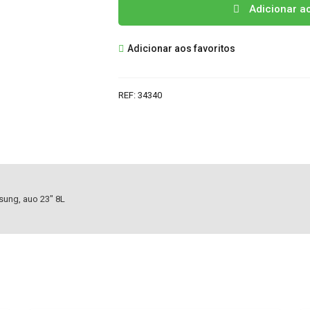
Quantidade
Adicionar a
de
VK85225002
Adicionar aos favoritos
INVERTER
REF:
34340
sung, auo 23″ 8L