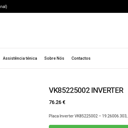
nal)
Assistência ténica
Sobre Nós
Contactos
VK85225002 INVERTER
76.26
€
Placa Inverter VK85225002 – 19.26006.303,