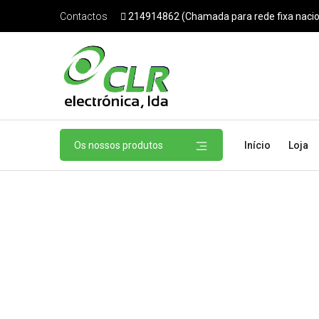
214914862 (Chamada para rede fixa nacio
Contactos
Os nossos produtos
Início
Loja