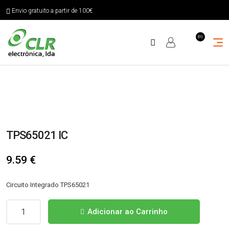
Envio gratuito a partir de 100€
(0)
TPS65021 IC
9.59
€
Circuito Integrado TPS65021
Quantidade
Adicionar ao Carrinho
de