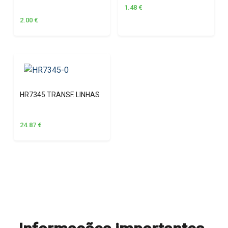
1.48
€
2.00
€
HR7345 TRANSF. LINHAS
24.87
€