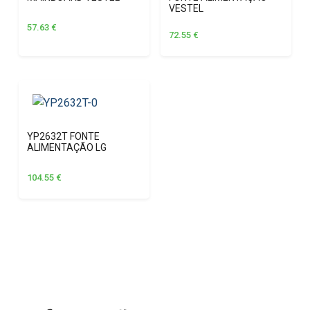
VESTEL
57.63
€
72.55
€
YP2632T FONTE
ALIMENTAÇÃO LG
104.55
€