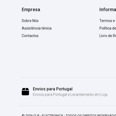
Empresa
Inform
Sobre Nós
Termos e
Assistência ténica
Política d
Contactos
Livro de 
Envios para Portugal
Envios para Portugal e Levantamento em Loja
© 2026 CLR - ELECTRONICA - TODOS OS DIREITOS RESERVADO