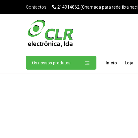
214914862 (Chamada para rede fixa naci
Contactos
Os nossos produtos
Início
Loja