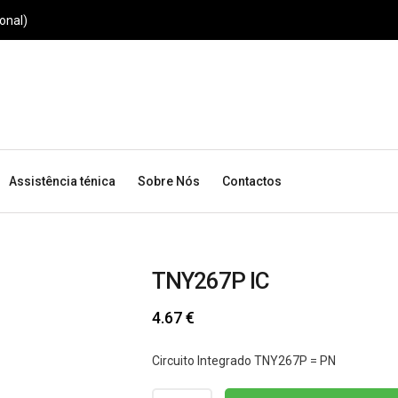
onal)
Assistência ténica
Sobre Nós
Contactos
TNY267P IC
4.67
€
Circuito Integrado TNY267P = PN