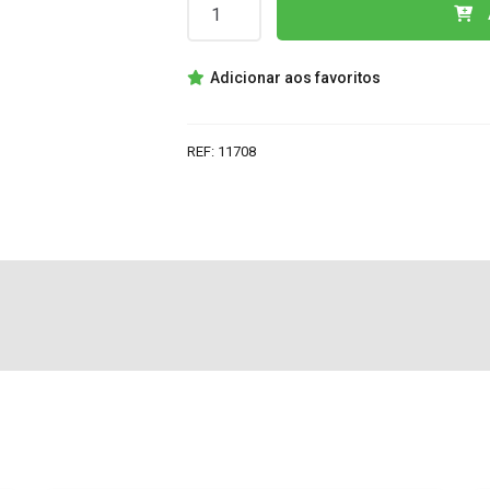
Quantidade
de
TNY267P
Adicionar aos favoritos
IC
REF:
11708