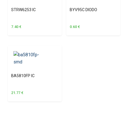
STRW6253 IC
BYV95C DIODO
7.40
€
0.60
€
BA5810FP IC
21.77
€