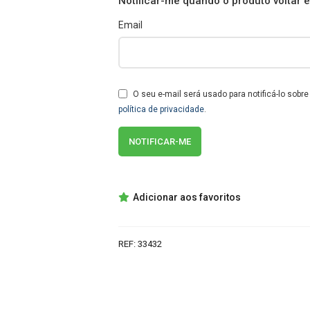
Notificar-me quando o produto voltar 
Email
O seu e-mail será usado para notificá-lo sobr
política de privacidade
.
Adicionar aos favoritos
REF:
33432