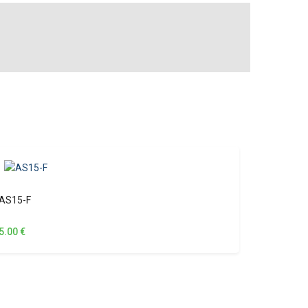
AS15-F
5.00
€