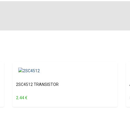
2SC4512 TRANSISTOR
2.44
€