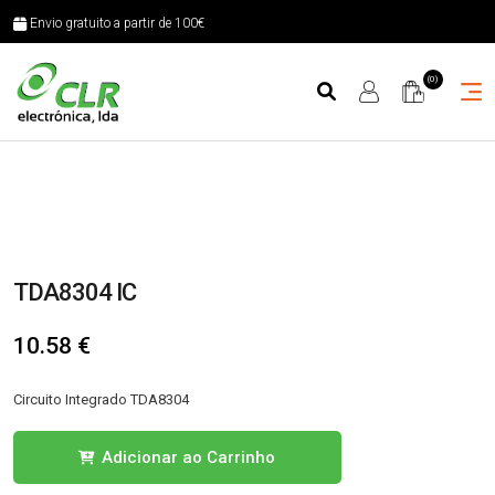
Envio gratuito a partir de 100€
(0)
TDA8304 IC
10.58
€
Circuito Integrado TDA8304
Quantidade
Adicionar ao Carrinho
de