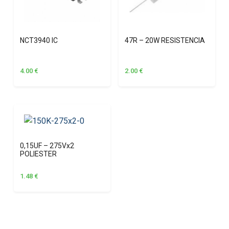
NCT3940 IC
47R – 20W RESISTENCIA
4.00
€
2.00
€
0,15UF – 275Vx2
POLIESTER
1.48
€