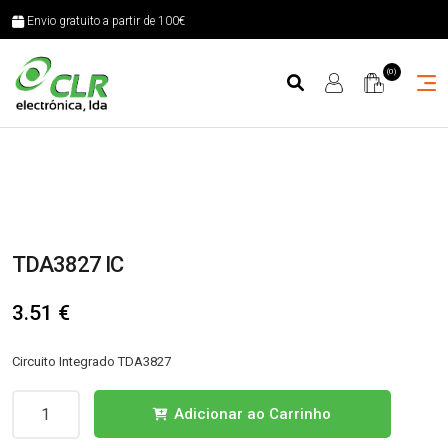
Envio gratuito a partir de 100€
(0)
TDA3827 IC
3.51
€
Circuito Integrado TDA3827
Quantidade
Adicionar ao Carrinho
de