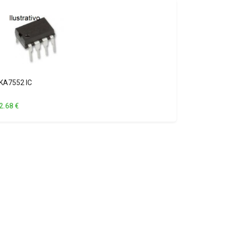
KA7552 IC
2.68
€