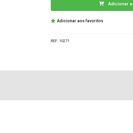
Quantidade
Adicionar a
de
STV2116A
Adicionar aos favoritos
IC
REF:
10271