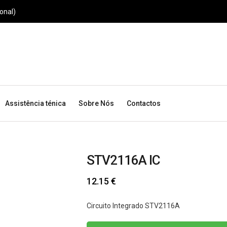
onal)
Assistência ténica
Sobre Nós
Contactos
STV2116A IC
12.15
€
Circuito Integrado STV2116A