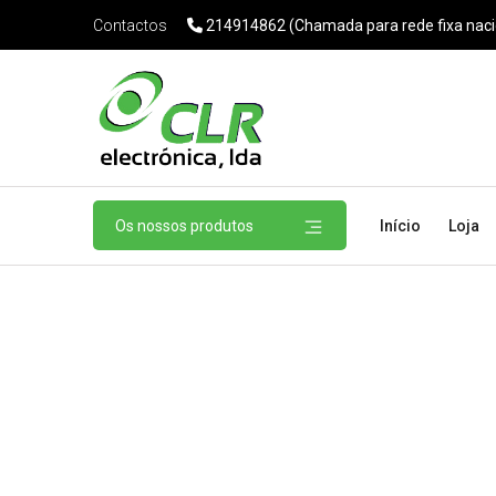
214914862 (Chamada para rede fixa naci
Contactos
Os nossos produtos
Início
Loja