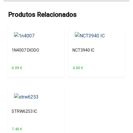
Produtos Relacionados
1N4007 DIODO
NCT3940 IC
0.09
€
4.00
€
STRW6253 IC
7.40
€