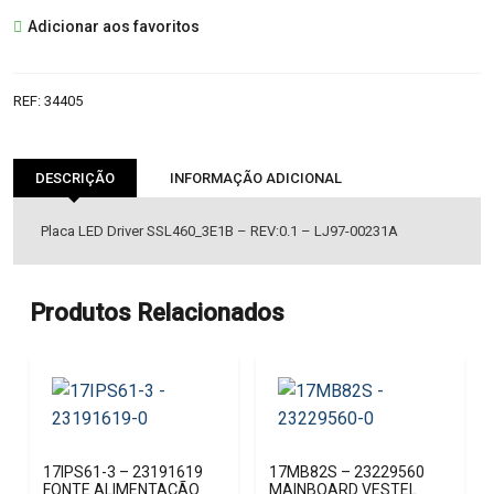
SSL460_3E1B
Adicionar aos favoritos
LED
DRIVE
REF:
34405
DESCRIÇÃO
INFORMAÇÃO ADICIONAL
Placa LED Driver SSL460_3E1B – REV:0.1 – LJ97-00231A
Produtos Relacionados
17IPS61-3 – 23191619
17MB82S – 23229560
FONTE ALIMENTAÇÃO
MAINBOARD VESTEL