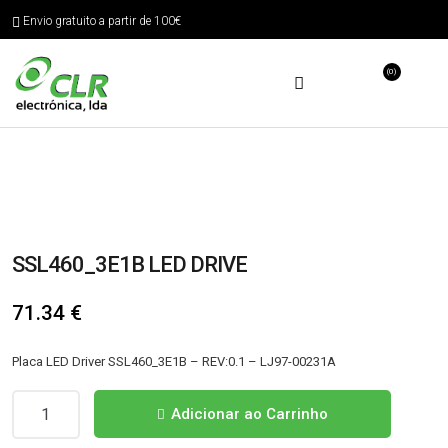
Envio gratuito a partir de 100€
(0)
SSL460_3E1B LED DRIVE
71.34
€
Placa LED Driver SSL460_3E1B – REV:0.1 – LJ97-00231A
Quantidade
Adicionar ao Carrinho
de