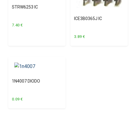
STRW6253 IC
ICE3B0365J IC
7.40
€
3.89
€
1N4007 DIODO
0.09
€