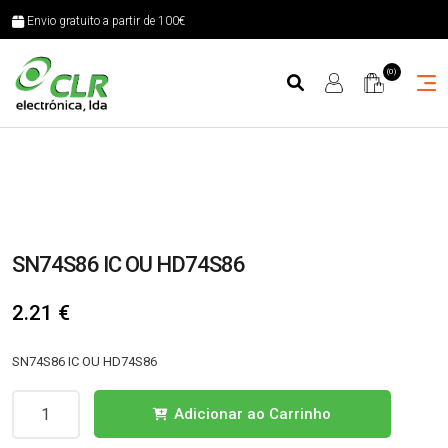
Envio gratuito a partir de 100€
(0)
SN74S86 IC OU HD74S86
2.21
€
SN74S86 IC OU HD74S86
Quantidade
Adicionar ao Carrinho
de