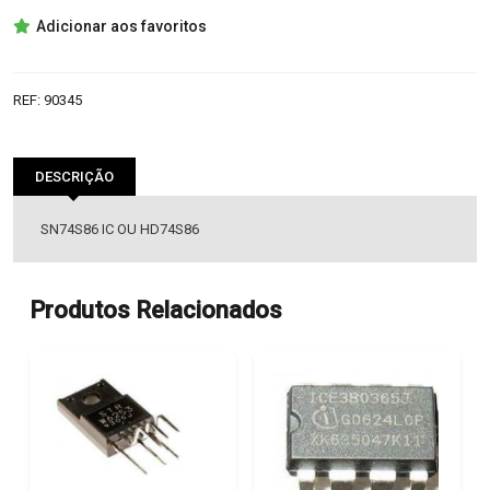
SN74S86
Adicionar aos favoritos
IC
OU
HD74S86
REF:
90345
DESCRIÇÃO
SN74S86 IC OU HD74S86
Produtos Relacionados