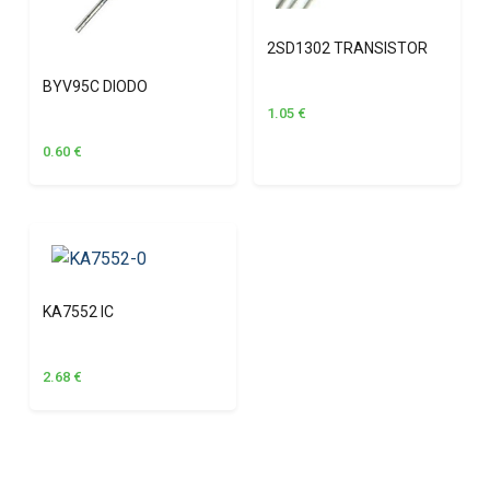
2SD1302 TRANSISTOR
BYV95C DIODO
1.05
€
0.60
€
KA7552 IC
2.68
€