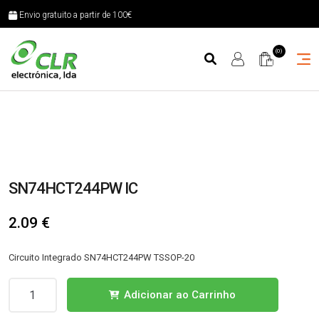
Envio gratuito a partir de 100€
(0)
SN74HCT244PW IC
2.09
€
Circuito Integrado SN74HCT244PW TSSOP-20
Quantidade
Adicionar ao Carrinho
de