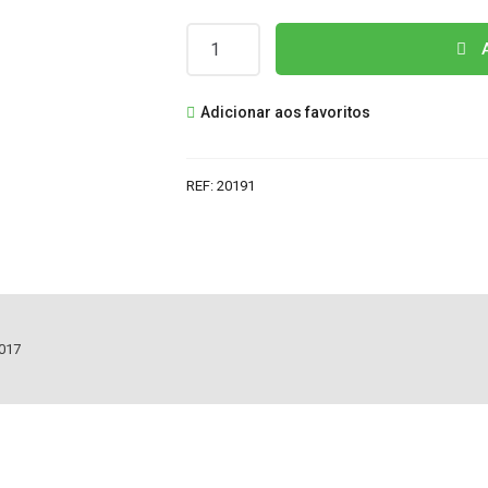
Quantidade
A
de
SJ.BK.D3200601-
Adicionar aos favoritos
3030KS-
M
BARRA
REF:
20191
LEDS
KUNFT
32CGL107017
017