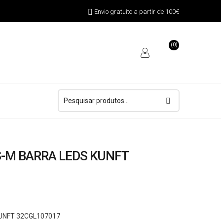
Envio gratuito a partir de 100€
(0)
Pesquisar
por:
S-M BARRA LEDS KUNFT
UNFT 32CGL107017