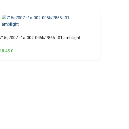
715g7007-t1a-002-005k/7865-t01 ambilight
18.45
€