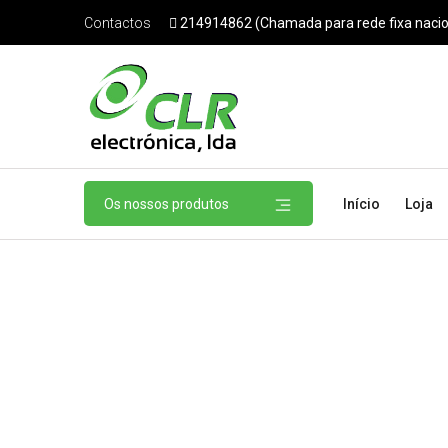
214914862 (Chamada para rede fixa nacio
Contactos
Os nossos produtos
Início
Loja