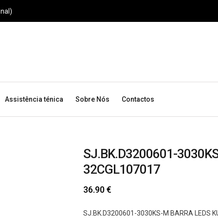
nal)
Assistência ténica
Sobre Nós
Contactos
SJ.BK.D3200601-3030K
32CGL107017
36.90
€
SJ.BK.D3200601-3030KS-M BARRA LEDS K