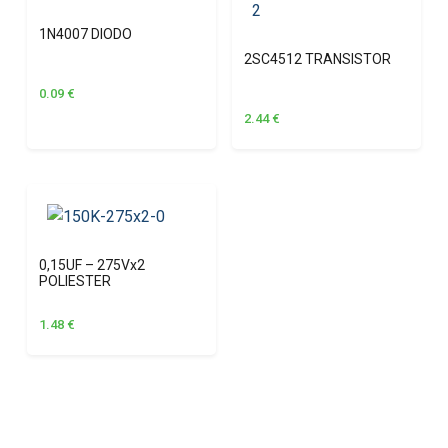
1N4007 DIODO
2SC4512 TRANSISTOR
0.09
€
2.44
€
0,15UF – 275Vx2
POLIESTER
1.48
€