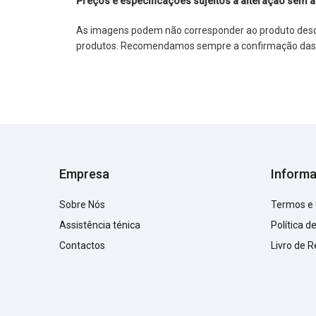
Preços e especificações sujeitos a alteração sem a
As imagens podem não corresponder ao produto descrit
produtos. Recomendamos sempre a confirmação das im
Empresa
Inform
Sobre Nós
Termos e
Assistência ténica
Política d
Contactos
Livro de 