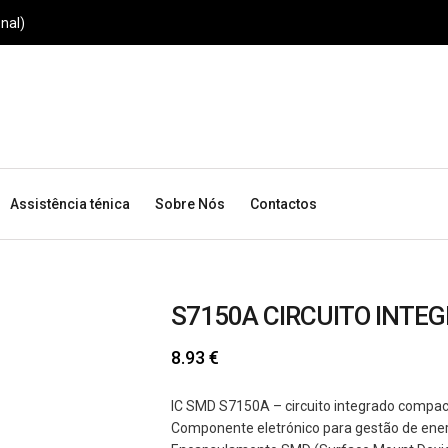
nal)
Assistência ténica
Sobre Nós
Contactos
S7150A CIRCUITO INTE
8.93
€
IC SMD S7150A – circuito integrado compact
Componente eletrónico para gestão de ener