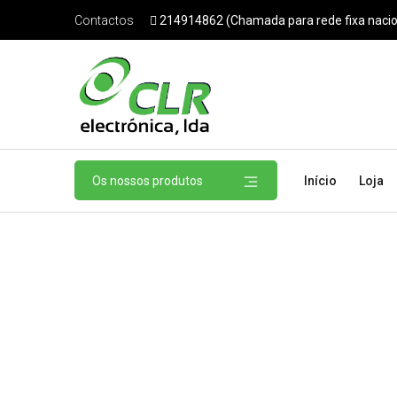
214914862 (Chamada para rede fixa nacio
Contactos
Os nossos produtos
Início
Loja