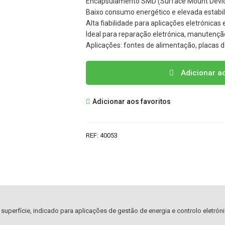
Encapsulamento SMD (Surface Mount Dev
Baixo consumo energético e elevada estabil
Alta fiabilidade para aplicações eletrónicas
Ideal para reparação eletrónica, manutenção
Aplicações: fontes de alimentação, placas d
Quantidade
Adicionar a
de
S7150A
Adicionar aos favoritos
CIRCUITO
INTEGRADO
REF:
40053
perfície, indicado para aplicações de gestão de energia e controlo eletrón