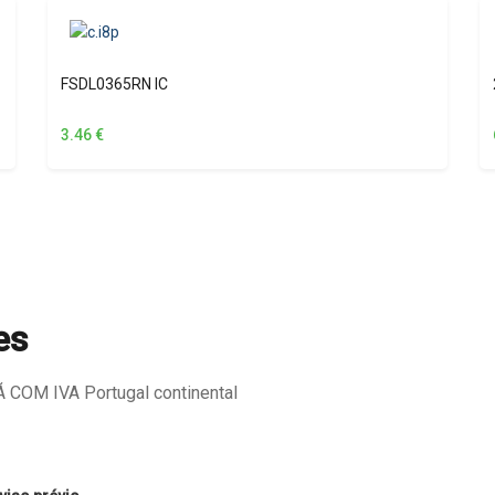
FSDL0365RN IC
3.46
€
es
COM IVA Portugal continental