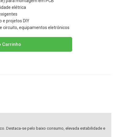
ice) para montagem em PCB
idade elétrica
 exigentes
 e projetos DIY
e circuito, equipamentos eletrónicos
o Carrinho
ico. Destaca-se pelo baixo consumo, elevada estabilidade e