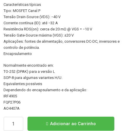
Características típicas
Tipo: MOSFET Canal P
Tensão Drain-Source (VDS): −40 V
Corrente contínua (ID): até −32 A
Resistência RDS(on): cerca de 20 mΩ @ VGS = −10 V
Tensão Gate-Source máxima (VGS): ±20 V
Aplicações: fontes de alimentação, conversores DC-DC, inversores e
controlo de potência.
Encapsulamento
Normalmente encontrado em:
TO-252 (DPAK) para a versão L
SOP-8 para algumas variantes H/U.
Equivalentes possíveis
Dependendo do encapsulamento e da aplicação:
IRF4905
FQP27P06
AO4407A
Quantidade
Adicionar ao Carrinho
de