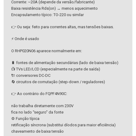
Corrente: ~20A (depende da versão/fabricante)
Baixa resistência Rds(on) → menos aquecimento
Encapsulamento típico: TO-220 ou similar
👉 Ou seja: feito para correntes altas, mas tensões baixas.
⚡ Onde é usado
O RHP020N06 aparece normalmente em:
🔋 fontes de alimentação secundárias (lado de baixa tensão)
📺 TVs LED/LCD (especialmente na parte de saída)
🔌 conversores DC-DC
🔄 circuitos de comutação (step-down / reguladores)
👉 Ao contrário do FQPF4N90C:
não trabalha diretamente com 230V
fica no lado “seguro” da fonte
⚙️ Função típica
retificação síncrona (substitui díodos para maior eficiência)
chaveamento de baixa tensão