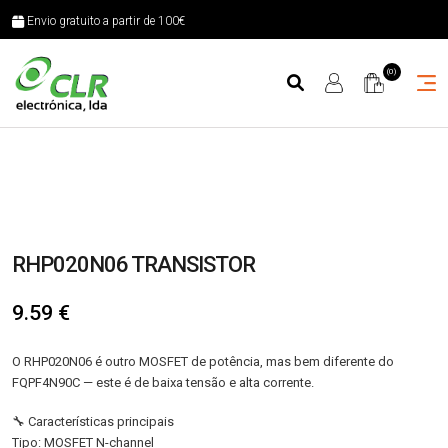
Envio gratuito a partir de 100€
(0)
RHP020N06 TRANSISTOR
9.59
€
O RHP020N06 é outro MOSFET de potência, mas bem diferente do
FQPF4N90C — este é de baixa tensão e alta corrente.
🔧 Características principais
Tipo: MOSFET N-channel