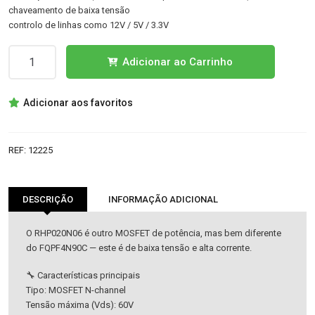
chaveamento de baixa tensão
controlo de linhas como 12V / 5V / 3.3V
Quantidade
Adicionar ao Carrinho
de
RHP020N06
Adicionar aos favoritos
TRANSISTOR
REF:
12225
DESCRIÇÃO
INFORMAÇÃO ADICIONAL
O RHP020N06 é outro MOSFET de potência, mas bem diferente
do FQPF4N90C — este é de baixa tensão e alta corrente.
🔧 Características principais
Tipo: MOSFET N-channel
Tensão máxima (Vds): 60V