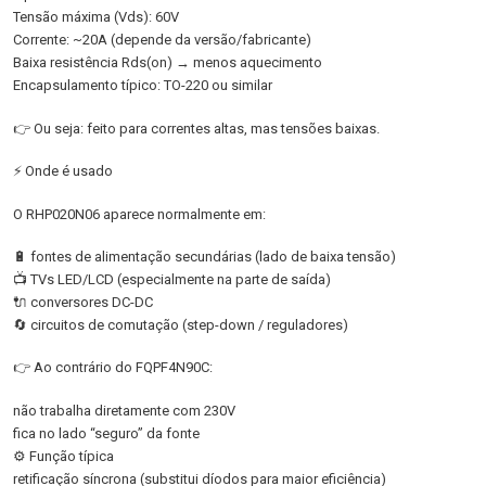
Tensão máxima (Vds): 60V
Corrente: ~20A (depende da versão/fabricante)
Baixa resistência Rds(on) → menos aquecimento
Encapsulamento típico: TO-220 ou similar
👉 Ou seja: feito para correntes altas, mas tensões baixas.
⚡ Onde é usado
O RHP020N06 aparece normalmente em:
🔋 fontes de alimentação secundárias (lado de baixa tensão)
📺 TVs LED/LCD (especialmente na parte de saída)
🔌 conversores DC-DC
🔄 circuitos de comutação (step-down / reguladores)
👉 Ao contrário do FQPF4N90C:
não trabalha diretamente com 230V
fica no lado “seguro” da fonte
⚙️ Função típica
retificação síncrona (substitui díodos para maior eficiência)