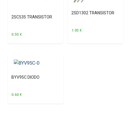
2SD1302 TRANSISTOR
2SC535 TRANSISTOR
1.05
€
0.55
€
BYV95C DIODO
0.60
€