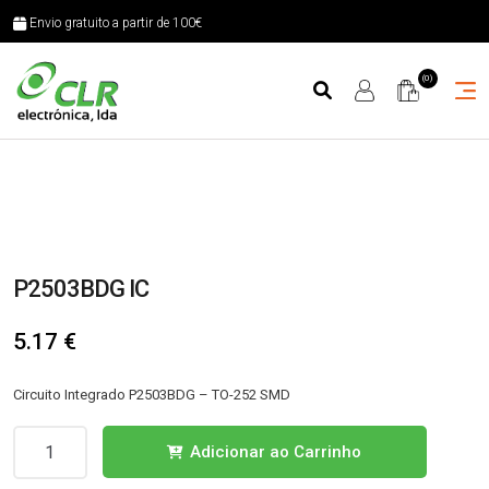
Envio gratuito a partir de 100€
(0)
P2503BDG IC
5.17
€
Circuito Integrado P2503BDG – TO-252 SMD
Quantidade
Adicionar ao Carrinho
de