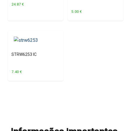
24.87
€
5.00
€
STRW6253 IC
7.40
€