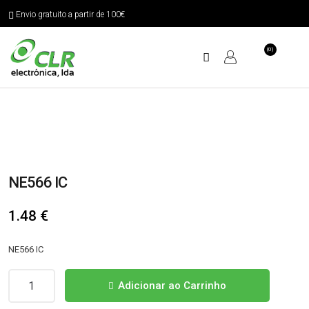
Envio gratuito a partir de 100€
(0)
NE566 IC
1.48
€
NE566 IC
Quantidade
Adicionar ao Carrinho
de