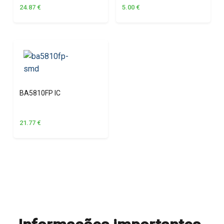
24.87
€
5.00
€
BA5810FP IC
21.77
€