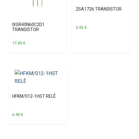
2SA1726 TRANSISTOR
IXGR40N60C2D1
2.03
€
TRANSISTOR
17.65
€
HFKM/012-1HST RELÊ
6.90
€