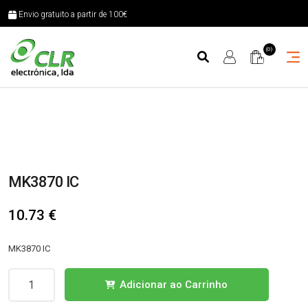
Envio gratuito a partir de 100€
(0)
MK3870 IC
10.73
€
MK3870 IC
Quantidade
Adicionar ao Carrinho
de