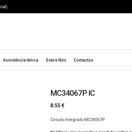
nal)
Assistência ténica
Sobre Nós
Contactos
MC34067P IC
8.55
€
Circuito Integrado MC34067P