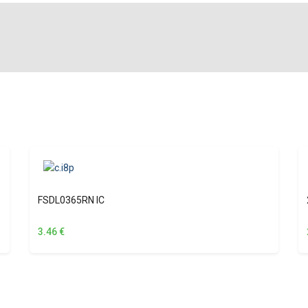
FSDL0365RN IC
3.46
€