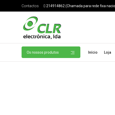
214914862 (Chamada para rede fixa nacio
Contactos
Os nossos produtos
Início
Loja