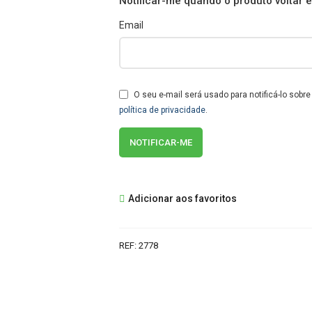
Notificar-me quando o produto voltar 
Email
O seu e-mail será usado para notificá-lo sobr
política de privacidade
.
Adicionar aos favoritos
REF:
2778