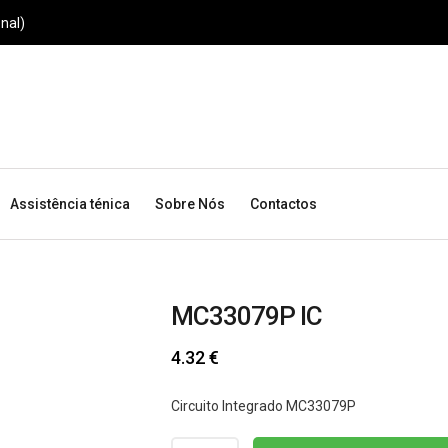
nal)
Assistência ténica
Sobre Nós
Contactos
MC33079P IC
4.32
€
Circuito Integrado MC33079P