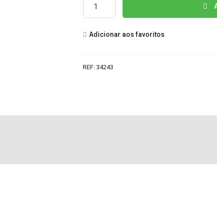
Quantidade
A
de
MC33079P
Adicionar aos favoritos
IC
REF:
34243