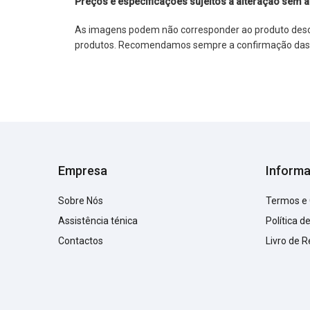
Preços e especificações sujeitos a alteração sem a
As imagens podem não corresponder ao produto descrit
produtos. Recomendamos sempre a confirmação das im
Empresa
Inform
Sobre Nós
Termos e
Assistência ténica
Política d
Contactos
Livro de 