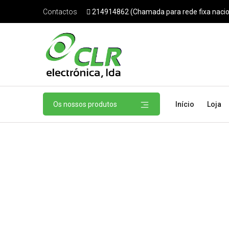
214914862 (Chamada para rede fixa nacio
Contactos
Os nossos produtos
Início
Loja