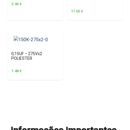
3.46
€
17.65
€
0,15UF – 275Vx2
POLIESTER
1.48
€