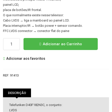
painel LCD,
placa de botões/IR frontal.
O que normalmente existe nesse televisor:
Cabo LVDS → liga a mainboard ao painel LCD.
Placa interruptor/IR → botão power + sensor comando.
FFC LVDS connector → conector flat do paine
Quantidade
Adicionar ao Carrinho
de
LVDS
Adicionar aos favoritos
+
INTERRUPTOR
D40F182N3C
REF:
91413
DESCRIÇÃO
Telefunken D40F182N3C, o conjunto:
LVDS