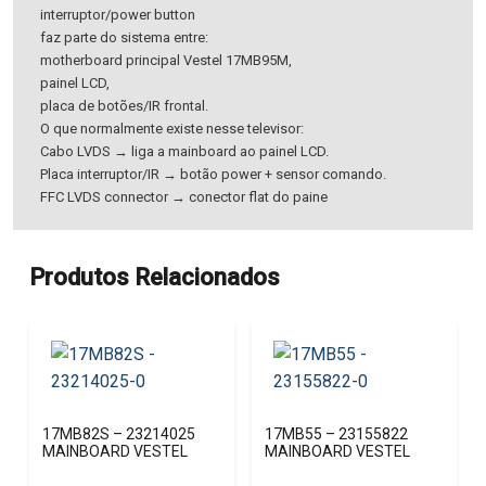
interruptor/power button
faz parte do sistema entre:
motherboard principal Vestel 17MB95M,
painel LCD,
placa de botões/IR frontal.
O que normalmente existe nesse televisor:
Cabo LVDS → liga a mainboard ao painel LCD.
Placa interruptor/IR → botão power + sensor comando.
FFC LVDS connector → conector flat do paine
Produtos Relacionados
17MB82S – 23214025
17MB55 – 23155822
MAINBOARD VESTEL
MAINBOARD VESTEL