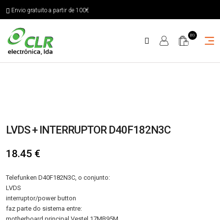
Envio gratuito a partir de 100€
(0)
LVDS + INTERRUPTOR D40F182N3C
18.45
€
Telefunken D40F182N3C, o conjunto:
LVDS
interruptor/power button
faz parte do sistema entre:
motherboard principal Vestel 17MB95M,