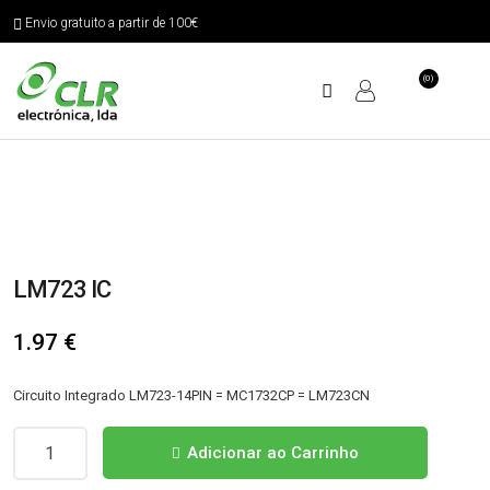
Envio gratuito a partir de 100€
(0)
LM723 IC
1.97
€
Circuito Integrado LM723-14PIN = MC1732CP = LM723CN
Quantidade
Adicionar ao Carrinho
de