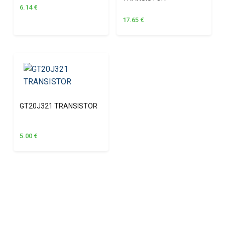
6.14
€
17.65
€
GT20J321 TRANSISTOR
5.00
€