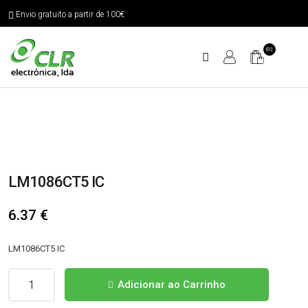
Envio gratuito a partir de 100€
(0)
LM1086CT5 IC
6.37
€
LM1086CT5 IC
Quantidade
Adicionar ao Carrinho
de