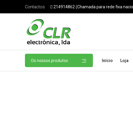
214914862 (Chamada para rede fixa nacio
Contactos
Os nossos produtos
Início
Loja