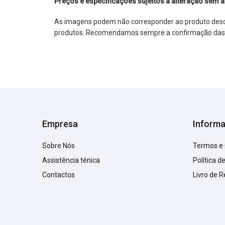
Preços e especificações sujeitos a alteração sem a
As imagens podem não corresponder ao produto descrit
produtos. Recomendamos sempre a confirmação das im
Empresa
Inform
Sobre Nós
Termos e
Assistência ténica
Política d
Contactos
Livro de 