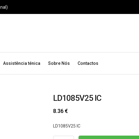
nal)
Assistência ténica
Sobre Nós
Contactos
LD1085V25 IC
8.36
€
LD1085V25 IC