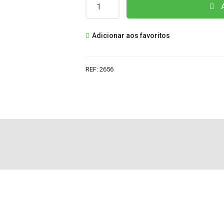
Quantidade
A
de
LD1085V25
Adicionar aos favoritos
IC
REF:
2656