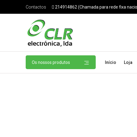
214914862 (Chamada para rede fixa nacio
Contactos
Os nossos produtos
Início
Loja