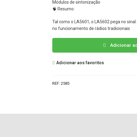
Módulos de sintonização
🧠 Resumo:
Tal como o LA5601, o LA5602 pega no sinal
no funcionamento de rádios tradicionais
Quantidade
Adicionar a
de
LA5602
Adicionar aos favoritos
IC
REF:
2585