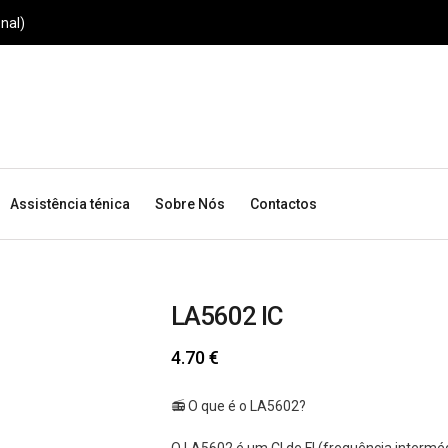
nal)
Assistência ténica
Sobre Nós
Contactos
LA5602 IC
4.70
€
📻 O que é o LA5602?
O LA5602 é um CI de FI (frequência interméd