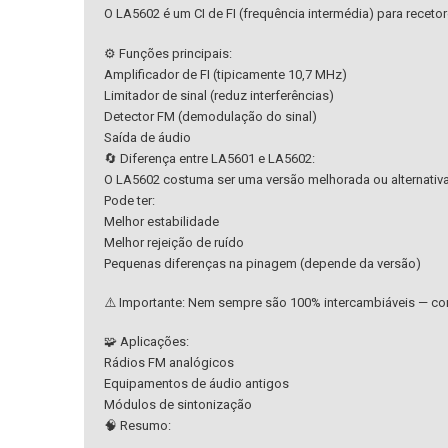
O LA5602 é um CI de FI (frequência intermédia) para recetor
⚙️ Funções principais:
Amplificador de FI (tipicamente 10,7 MHz)
Limitador de sinal (reduz interferências)
Detector FM (demodulação do sinal)
Saída de áudio
🔄 Diferença entre LA5601 e LA5602:
O LA5602 costuma ser uma versão melhorada ou alternativ
Pode ter:
Melhor estabilidade
Melhor rejeição de ruído
Pequenas diferenças na pinagem (depende da versão)
⚠️ Importante: Nem sempre são 100% intercambiáveis — con
🧩 Aplicações:
Rádios FM analógicos
Equipamentos de áudio antigos
Módulos de sintonização
🧠 Resumo: