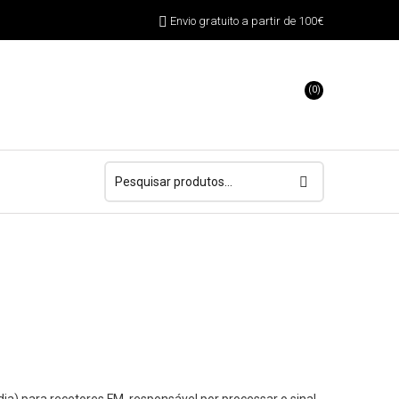
Envio gratuito a partir de 100€
(0)
Pesquisar
por:
ia) para recetores FM, responsável por processar o sinal