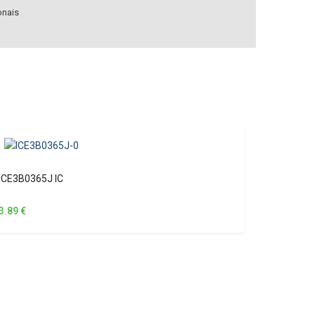
onais
ICE3B0365J IC
3.89
€