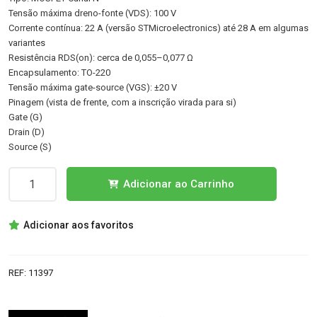
Tensão máxima dreno-fonte (VDS): 100 V
Corrente contínua: 22 A (versão STMicroelectronics) até 28 A em algumas
variantes
Resistência RDS(on): cerca de 0,055–0,077 Ω
Encapsulamento: TO-220
Tensão máxima gate-source (VGS): ±20 V
Pinagem (vista de frente, com a inscrição virada para si)
Gate (G)
Drain (D)
Source (S)
Quantidade
Adicionar ao Carrinho
de
IRF540N
Adicionar aos favoritos
TRANSISTOR
TO220
REF:
11397