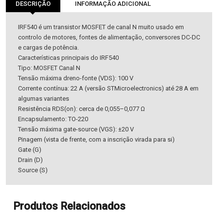
DESCRIÇÃO
INFORMAÇÃO ADICIONAL
IRF540 é um transistor MOSFET de canal N muito usado em
controlo de motores, fontes de alimentação, conversores DC-DC
e cargas de potência.
Características principais do IRF540
Tipo: MOSFET Canal N
Tensão máxima dreno-fonte (VDS): 100 V
Corrente contínua: 22 A (versão STMicroelectronics) até 28 A em
algumas variantes
Resistência RDS(on): cerca de 0,055–0,077 Ω
Encapsulamento: TO-220
Tensão máxima gate-source (VGS): ±20 V
Pinagem (vista de frente, com a inscrição virada para si)
Gate (G)
Drain (D)
Source (S)
Produtos Relacionados