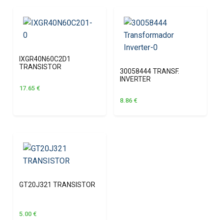
IXGR40N60C2D1
TRANSISTOR
30058444 TRANSF.
INVERTER
17.65
€
8.86
€
GT20J321 TRANSISTOR
5.00
€