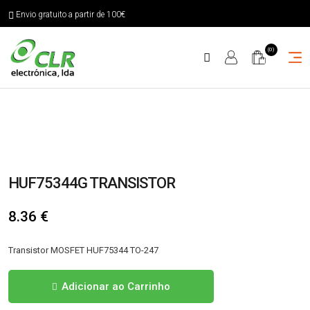
Envio gratuito a partir de 100€
(0)
HUF75344G TRANSISTOR
8.36
€
Transistor MOSFET HUF75344 TO-247
Quantidade
Adicionar ao Carrinho
de