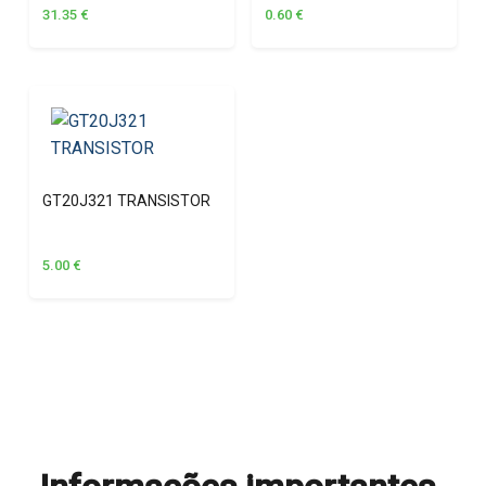
31.35
€
0.60
€
GT20J321 TRANSISTOR
5.00
€