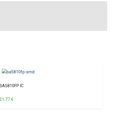
BA5810FP IC
21.77
€