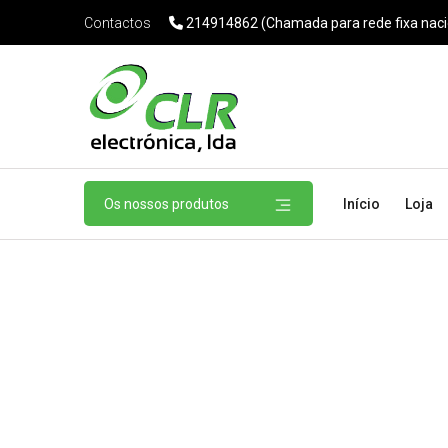
214914862 (Chamada para rede fixa naci
Contactos
Os nossos produtos
Início
Loja