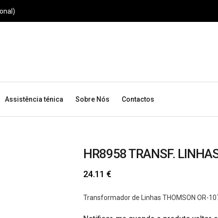
onal)
Assistência ténica
Sobre Nós
Contactos
HR8958 TRANSF. LINHA
24.11
€
Transformador de Linhas THOMSON OR-10