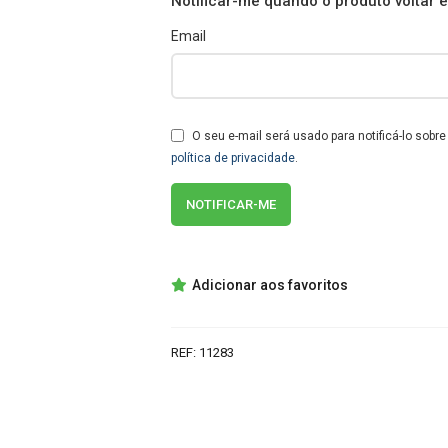
Notificar-me quando o produto voltar 
Email
O seu e-mail será usado para notificá-lo sobr
política de privacidade
.
Adicionar aos favoritos
REF:
11283