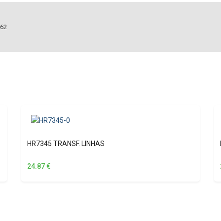
.62
HR7345 TRANSF. LINHAS
24.87
€