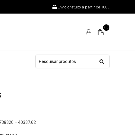
Envio gratuito a partir de 100€
(0)
Pesquisar
por:
S
738320 – 40337.62